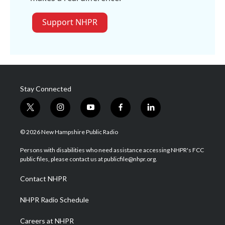
Support NHPR
Stay Connected
t
i
y
f
l
w
n
o
a
i
i
s
u
c
n
© 2026 New Hampshire Public Radio
t
t
t
e
k
t
a
u
b
e
Persons with disabilities who need assistance accessing NHPR's FCC
e
g
b
o
d
public files, please contact us at publicfile@nhpr.org.
r
r
e
o
i
a
k
n
Contact NHPR
m
NHPR Radio Schedule
Careers at NHPR