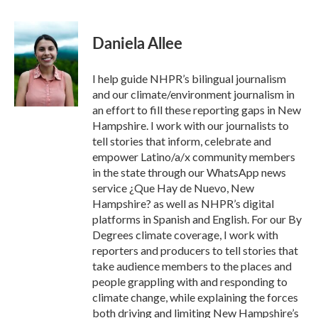
a
w
i
m
c
i
n
a
e
t
k
i
Daniela Allee
b
t
e
l
o
e
d
o
r
I
I help guide NHPR’s bilingual journalism
k
n
and our climate/environment journalism in
an effort to fill these reporting gaps in New
Hampshire. I work with our journalists to
tell stories that inform, celebrate and
empower Latino/a/x community members
in the state through our WhatsApp news
service ¿Que Hay de Nuevo, New
Hampshire? as well as NHPR’s digital
platforms in Spanish and English. For our By
Degrees climate coverage, I work with
reporters and producers to tell stories that
take audience members to the places and
people grappling with and responding to
climate change, while explaining the forces
both driving and limiting New Hampshire’s