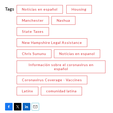
Tags
Noticias en español
Housing
Manchester
Nashua
State Taxes
New Hampshire Legal Assistance
Chris Sununu
Noticias en espanol
Información sobre el coronavirus en
español
Coronavirus Coverage - Vaccines
Latinx
comunidad latina
F
T
L
E