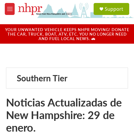
Skip to main content
S
Support
e
M
a
e
r
n
c
u
YOUR UNWANTED VEHICLE KEEPS NHPR MOVING! DONATE
h
THE CAR, TRUCK, BOAT, ATV, ETC. YOU NO LONGER NEED
AND FUEL LOCAL NEWS. 🚗
u
e
r
y
Southern Tier
Noticias Actualizadas de
New Hampshire: 29 de
enero.