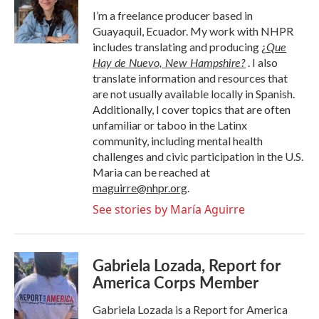
I’m a freelance producer based in
Guayaquil, Ecuador. My work with NHPR
Que
includes translating and producing
¿
Hay de Nuevo, New Hampshire?
. I also
translate information and resources that
are not usually available locally in Spanish.
Additionally, I cover topics that are often
unfamiliar or taboo in the Latinx
community, including mental health
challenges and civic participation in the U.S.
Maria can be reached at
maguirre@nhpr.org
.
See stories by María Aguirre
Gabriela Lozada, Report for
America Corps Member
Gabriela Lozada is a Report for America