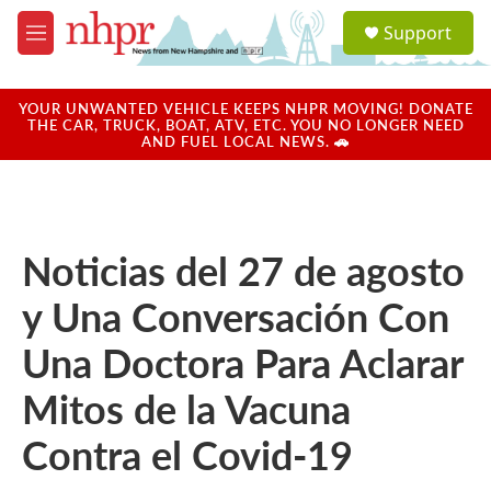
Skip to main content
S
Support
e
M
a
e
r
n
c
u
YOUR UNWANTED VEHICLE KEEPS NHPR MOVING! DONATE
h
THE CAR, TRUCK, BOAT, ATV, ETC. YOU NO LONGER NEED
AND FUEL LOCAL NEWS. 🚗
u
e
r
y
Noticias del 27 de agosto
y Una Conversación Con
Una Doctora Para Aclarar
Mitos de la Vacuna
Contra el Covid-19