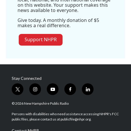
on this website. Your support makes this
news available to everyone.
Give today. A monthly donation of $5
makes a real difference.
Support NHPR
Stay Connected
t
i
y
f
l
w
n
o
a
i
i
s
u
c
n
© 2026 New Hampshire Public Radio
t
t
t
e
k
t
a
u
b
e
Persons with disabilities who need assistance accessing NHPR's FCC
e
g
b
o
d
public files, please contact us at publicfile@nhpr.org.
r
r
e
o
i
a
k
n
Contact NHPR