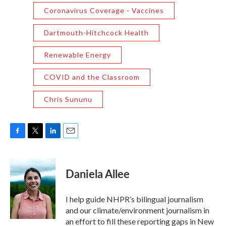
Coronavirus Coverage - Vaccines
Dartmouth-Hitchcock Health
Renewable Energy
COVID and the Classroom
Chris Sununu
F
T
L
E
a
w
i
m
c
i
n
a
e
t
k
i
Daniela Allee
b
t
e
l
o
e
d
o
r
I
I help guide NHPR’s bilingual journalism
k
n
and our climate/environment journalism in
an effort to fill these reporting gaps in New