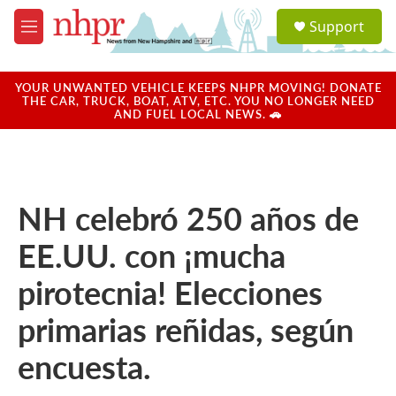
Skip to main content
S
Support
e
M
a
e
r
n
c
u
YOUR UNWANTED VEHICLE KEEPS NHPR MOVING! DONATE
h
THE CAR, TRUCK, BOAT, ATV, ETC. YOU NO LONGER NEED
AND FUEL LOCAL NEWS. 🚗
u
e
r
y
NH celebró 250 años de
EE.UU. con ¡mucha
pirotecnia! Elecciones
primarias reñidas, según
encuesta.