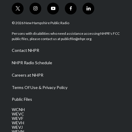
t
i
y
f
l
w
n
o
a
i
i
s
u
c
n
© 2026 New Hampshire Public Radio
t
t
t
e
k
t
a
u
b
e
Persons with disabilities who need assistance accessing NHPR's FCC
e
g
b
o
d
public files, please contact us at publicfile@nhpr.org.
r
r
e
o
i
a
k
n
Contact NHPR
m
NHPR Radio Schedule
Careers at NHPR
Terms Of Use & Privacy Policy
Public Files
WCNH
WEVC
WEVF
WEVH
WEVJ
WEVN