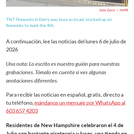
Kate Dario
/
NHPR
TNT Fireworks in Derry was busy as locals stocked up on
fireworks to mark the 4th.
A continuación, lee las noticias del lunes 6 de julio de
2026
Una nota: Lo escrito es nuestro guión para nuestras
grabaciones. Tómalo en cuenta si ves algunas
anotaciones diferentes.
Para recibir las noticias en español, gratis, directo a
tu teléfono,
mándanos un mensaje por WhatsApp al
603 657 4203
Residentes de New Hampshire celebraron el 4 de
Julio con bastante pirotecnia y luces, una tienda en