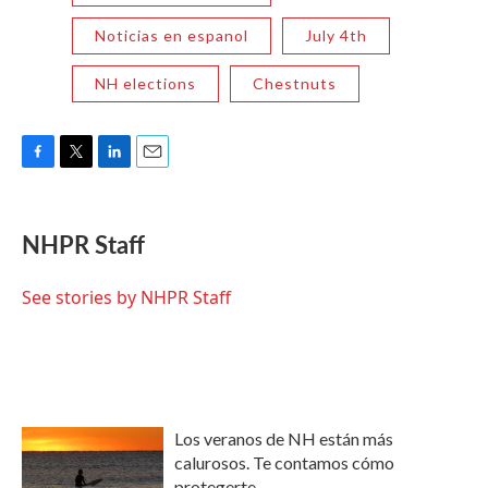
Noticias en espanol
July 4th
NH elections
Chestnuts
F
T
L
E
a
w
i
m
c
i
n
a
e
t
k
i
NHPR Staff
b
t
e
l
o
e
d
o
r
I
See stories by NHPR Staff
k
n
Los veranos de NH están más
calurosos. Te contamos cómo
protegerte.