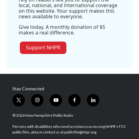
local, national, and international coverage
on this website. Your support makes this
news available to everyone.
Give today. A monthly donation of $5
makes a real difference.
Support NHPR
Stay Connected
t
i
y
f
l
w
n
o
a
i
i
s
u
c
n
© 2026 New Hampshire Public Radio
t
t
t
e
k
t
a
u
b
e
Persons with disabilities who need assistance accessing NHPR's FCC
e
g
b
o
d
public files, please contact us at publicfile@nhpr.org.
r
r
e
o
i