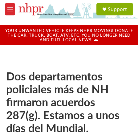
Skip to main content
S
Support
e
M
a
e
r
n
c
u
YOUR UNWANTED VEHICLE KEEPS NHPR MOVING! DONATE
h
THE CAR, TRUCK, BOAT, ATV, ETC. YOU NO LONGER NEED
AND FUEL LOCAL NEWS. 🚗
u
e
r
y
Dos departamentos
policiales más de NH
firmaron acuerdos
287(g). Estamos a unos
días del Mundial.