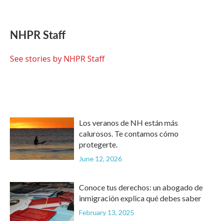
F
T
L
E
a
w
i
m
c
i
n
a
e
t
k
i
NHPR Staff
b
t
e
l
o
e
d
o
r
I
See stories by NHPR Staff
k
n
Los veranos de NH están más
calurosos. Te contamos cómo
protegerte.
June 12, 2026
Conoce tus derechos: un abogado de
inmigración explica qué debes saber
February 13, 2025