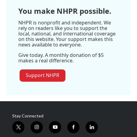
You make NHPR possible.
NHPR is nonprofit and independent. We
rely on readers like you to support the
local, national, and international coverage
on this website. Your support makes this
news available to everyone.
Give today. A monthly donation of $5
makes a real difference.
Support NHPR
Stay Connected
t
i
y
f
l
w
n
o
a
i