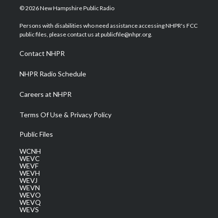
i
s
u
c
n
© 2026 New Hampshire Public Radio
t
t
t
e
k
t
a
u
b
e
Persons with disabilities who need assistance accessing NHPR's FCC
e
g
b
o
d
public files, please contact us at publicfile@nhpr.org.
r
r
e
o
i
a
k
n
Contact NHPR
m
NHPR Radio Schedule
Careers at NHPR
Terms Of Use & Privacy Policy
Public Files
WCNH
WEVC
WEVF
WEVH
WEVJ
WEVN
WEVO
WEVQ
WEVS