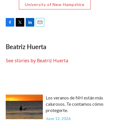
University of New Hampshire
F
T
L
E
a
w
i
m
c
i
n
a
e
t
k
i
Beatriz Huerta
b
t
e
l
o
e
d
o
r
I
See stories by Beatriz Huerta
k
n
Los veranos de NH están más
calurosos. Te contamos cómo
protegerte.
June 12, 2026