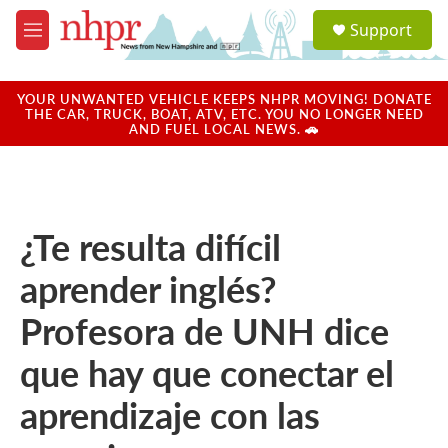
Skip to main content
S
Support
e
M
a
e
r
n
c
u
YOUR UNWANTED VEHICLE KEEPS NHPR MOVING! DONATE
h
THE CAR, TRUCK, BOAT, ATV, ETC. YOU NO LONGER NEED
AND FUEL LOCAL NEWS. 🚗
u
e
r
y
¿Te resulta difícil
aprender inglés?
Profesora de UNH dice
que hay que conectar el
aprendizaje con las