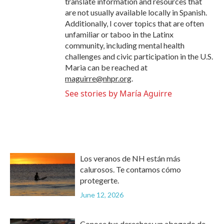
translate information and resources that
are not usually available locally in Spanish.
Additionally, I cover topics that are often
unfamiliar or taboo in the Latinx
community, including mental health
challenges and civic participation in the U.S.
Maria can be reached at
maguirre@nhpr.org
.
See stories by María Aguirre
Los veranos de NH están más
calurosos. Te contamos cómo
protegerte.
June 12, 2026
Conoce tus derechos: un abogado de