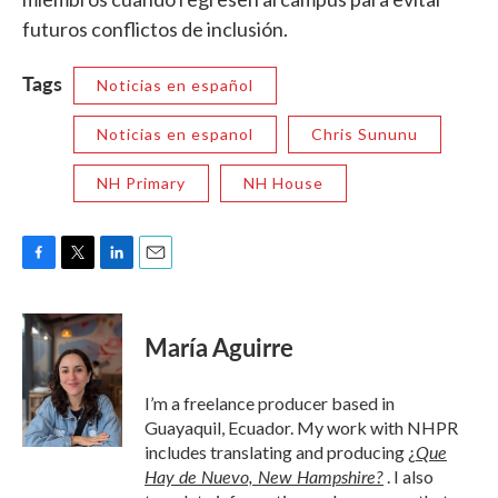
futuros conflictos de inclusión.
Tags
Noticias en español
Noticias en espanol
Chris Sununu
NH Primary
NH House
F
T
L
E
a
w
i
m
c
i
n
a
e
t
k
i
María Aguirre
b
t
e
l
o
e
d
o
r
I
I’m a freelance producer based in
k
n
Guayaquil, Ecuador. My work with NHPR
Que
includes translating and producing
¿
Hay de Nuevo, New Hampshire?
. I also