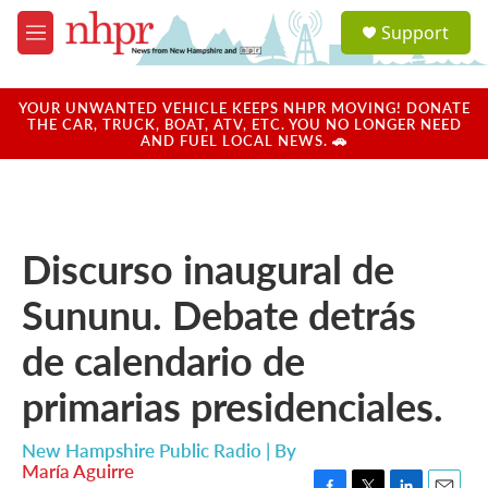
Skip to main content
S
Support
e
M
a
e
r
n
c
u
YOUR UNWANTED VEHICLE KEEPS NHPR MOVING! DONATE
h
THE CAR, TRUCK, BOAT, ATV, ETC. YOU NO LONGER NEED
AND FUEL LOCAL NEWS. 🚗
u
e
r
y
Discurso inaugural de
Sununu. Debate detrás
de calendario de
primarias presidenciales.
New Hampshire Public Radio | By
María Aguirre