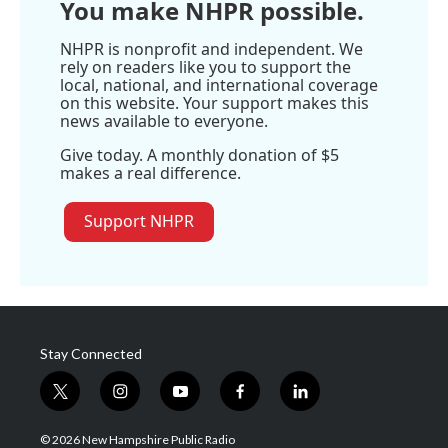
You make NHPR possible.
NHPR is nonprofit and independent. We
rely on readers like you to support the
local, national, and international coverage
on this website. Your support makes this
news available to everyone.
Give today. A monthly donation of $5
makes a real difference.
Support NHPR
Stay Connected
t
i
y
f
l
w
n
o
a
i
i
s
u
c
n
© 2026 New Hampshire Public Radio