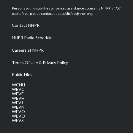
t
t
t
e
k
t
a
u
b
e
Persons with disabilities who need assistance accessing NHPR's FCC
e
g
b
o
d
public files, please contact us at publicfile@nhpr.org.
r
r
e
o
i
a
k
n
Contact NHPR
m
NHPR Radio Schedule
Careers at NHPR
Terms Of Use & Privacy Policy
Public Files
WCNH
WEVC
WEVF
WEVH
WEVJ
WEVN
WEVO
WEVQ
WEVS