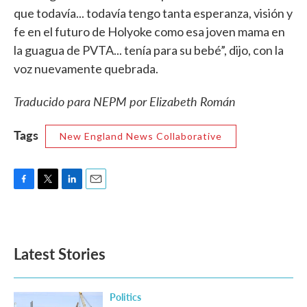
que todavía... todavía tengo tanta esperanza, visión y
fe en el futuro de Holyoke como esa joven mama en
la guagua de PVTA... tenía para su bebé”, dijo, con la
voz nuevamente quebrada.
Traducido para NEPM por Elizabeth Román
Tags
New England News Collaborative
F
T
L
E
a
w
i
m
c
i
n
a
e
t
k
i
b
t
e
l
Latest Stories
o
e
d
o
r
I
k
n
Politics