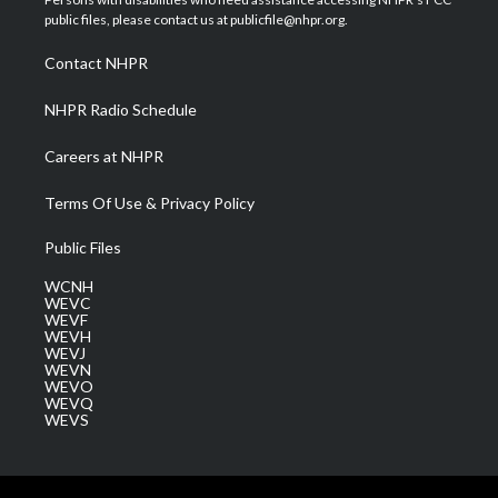
e
g
b
o
d
public files, please contact us at publicfile@nhpr.org.
r
r
e
o
i
a
k
n
Contact NHPR
m
NHPR Radio Schedule
Careers at NHPR
Terms Of Use & Privacy Policy
Public Files
WCNH
WEVC
WEVF
WEVH
WEVJ
WEVN
WEVO
WEVQ
WEVS