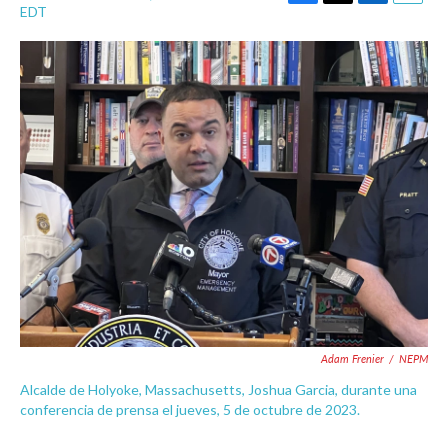
F
T
L
E
EDT
a
w
i
m
c
i
n
a
e
t
k
i
b
t
e
l
o
e
d
o
r
I
k
n
Adam Frenier
/
NEPM
Alcalde de Holyoke, Massachusetts, Joshua Garcia, durante una
conferencia de prensa el jueves, 5 de octubre de 2023.