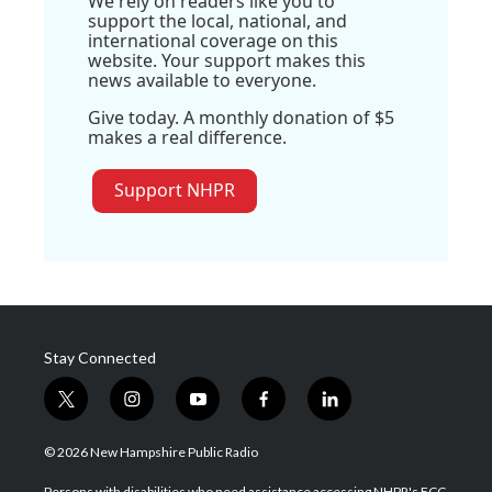
We rely on readers like you to
support the local, national, and
international coverage on this
website. Your support makes this
news available to everyone.
Give today. A monthly donation of $5
makes a real difference.
Support NHPR
Stay Connected
t
i
y
f
l
w
n
o
a
i
i
s
u
c
n
© 2026 New Hampshire Public Radio
t
t
t
e
k
t
a
u
b
e
Persons with disabilities who need assistance accessing NHPR's FCC