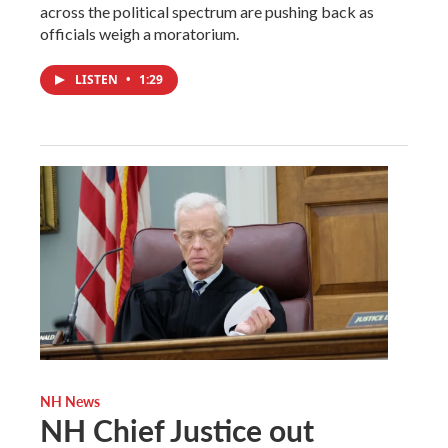
across the political spectrum are pushing back as
officials weigh a moratorium.
LISTEN
•
1:29
NH News
NH Chief Justice out