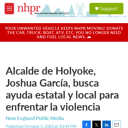
Skip to main content
S
Support
e
M
a
e
r
n
c
u
YOUR UNWANTED VEHICLE KEEPS NHPR MOVING! DONATE
h
THE CAR, TRUCK, BOAT, ATV, ETC. YOU NO LONGER NEED
AND FUEL LOCAL NEWS. 🚗
u
e
r
y
Alcalde de Holyoke,
Joshua García, busca
ayuda estatal y local para
enfrentar la violencia
New England Public Media
Published October 5, 2023 at 10:43 PM