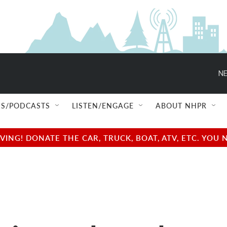
NE
S/PODCASTS
LISTEN/ENGAGE
ABOUT NHPR
NG! DONATE THE CAR, TRUCK, BOAT, ATV, ETC. YOU 