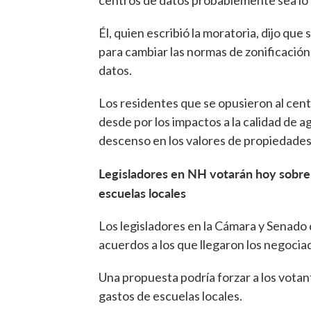
centros de datos probablemente sea lo q
Él, quien escribió la moratoria, dijo qu
para cambiar las normas de zonificación
datos.
Los residentes que se opusieron al cen
desde por los impactos a la calidad de a
descenso en los valores de propiedades
Legisladores en NH votarán hoy sobre v
escuelas locales
Los legisladores en la Cámara y Senado
acuerdos a los que llegaron los negociad
Una propuesta podría forzar a los votant
gastos de escuelas locales.