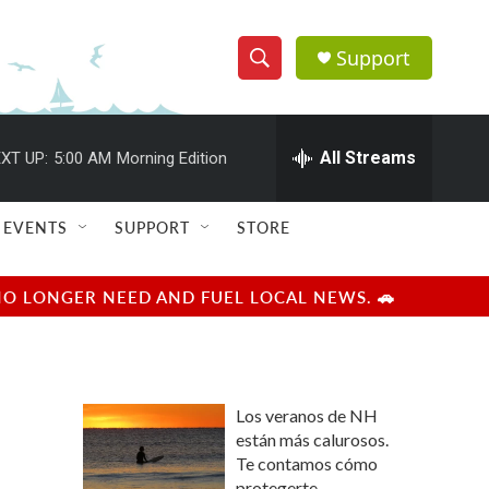
Support
S
S
e
h
a
r
All Streams
XT UP:
5:00 AM
Morning Edition
o
c
h
w
Q
EVENTS
SUPPORT
STORE
u
S
e
r
e
NO LONGER NEED AND FUEL LOCAL NEWS. 🚗
y
a
r
Los veranos de NH
c
están más calurosos.
Te contamos cómo
h
protegerte.