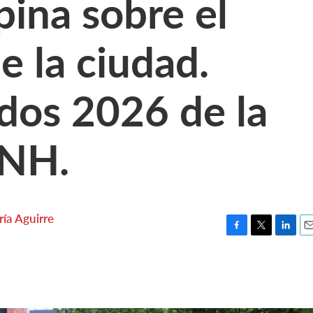
ina sobre el
e la ciudad.
dos 2026 de la
 NH.
ía Aguirre
F
T
L
E
a
w
i
m
c
i
n
a
e
t
k
i
b
t
e
l
o
e
d