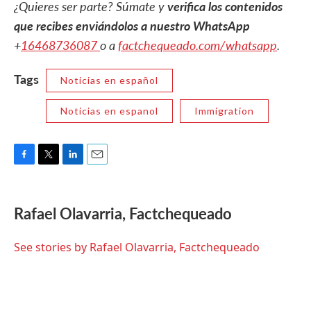
¿Quieres ser parte? Súmate y
verifica los contenidos
que recibes enviándolos a nuestro WhatsApp
+
16468736087
o a
factchequeado.com/whatsapp
.
Tags
Noticias en español
Noticias en espanol
Immigration
F
T
L
E
a
w
i
m
c
i
n
a
e
t
k
i
Rafael Olavarria, Factchequeado
b
t
e
l
o
e
d
o
r
I
See stories by Rafael Olavarria, Factchequeado
k
n