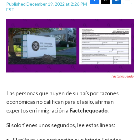
Published December 19, 2022 at 2:26 PM
F
T
L
E
EST
a
w
i
m
c
i
n
a
e
t
k
i
b
t
e
l
o
e
d
o
r
I
k
n
Factchequeado
Las personas que huyen de su país por razones
económicas no califican para el asilo, afirman
Factchequeado
expertos en inmigración a
.
Si solo tienes unos segundos, lee estas líneas:
El asilo es una protección que brinda Estados