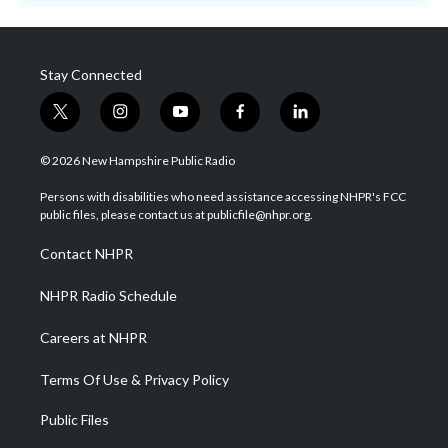
Stay Connected
t
i
y
f
l
w
n
o
a
i
i
s
u
c
n
© 2026 New Hampshire Public Radio
t
t
t
e
k
t
a
u
b
e
Persons with disabilities who need assistance accessing NHPR's FCC
e
g
b
o
d
public files, please contact us at publicfile@nhpr.org.
r
r
e
o
i
a
k
n
Contact NHPR
m
NHPR Radio Schedule
Careers at NHPR
Terms Of Use & Privacy Policy
Public Files