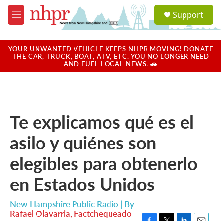
Skip to main content
S
Support
e
M
a
e
r
n
c
u
YOUR UNWANTED VEHICLE KEEPS NHPR MOVING! DONATE
h
THE CAR, TRUCK, BOAT, ATV, ETC. YOU NO LONGER NEED
AND FUEL LOCAL NEWS. 🚗
u
e
r
y
Te explicamos qué es el
asilo y quiénes son
elegibles para obtenerlo
en Estados Unidos
New Hampshire Public Radio | By
Rafael Olavarria, Factchequeado