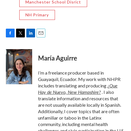
Manchester School Disrict
NH Primary
F
T
L
E
a
w
i
m
c
i
n
a
e
t
k
i
María Aguirre
b
t
e
l
o
e
d
o
r
I
I’m a freelance producer based in
k
n
Guayaquil, Ecuador. My work with NHPR
Que
includes translating and producing
¿
Hay de Nuevo, New Hampshire?
. I also
translate information and resources that
are not usually available locally in Spanish.
Additionally, I cover topics that are often
unfamiliar or taboo in the Latinx
community, including mental health
challenges and civic participation in the U.S.