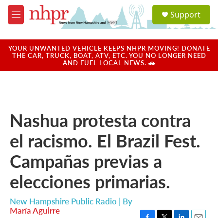
Skip to main content
S
Support
e
M
a
e
r
n
c
u
YOUR UNWANTED VEHICLE KEEPS NHPR MOVING! DONATE
h
THE CAR, TRUCK, BOAT, ATV, ETC. YOU NO LONGER NEED
AND FUEL LOCAL NEWS. 🚗
u
e
r
y
Nashua protesta contra
el racismo. El Brazil Fest.
Campañas previas a
elecciones primarias.
New Hampshire Public Radio | By
María Aguirre