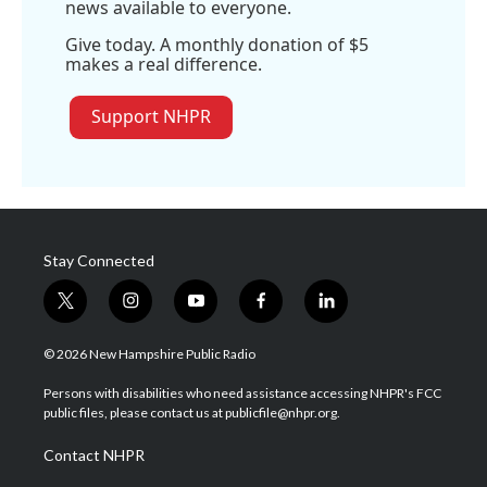
news available to everyone.
Give today. A monthly donation of $5
makes a real difference.
Support NHPR
Stay Connected
t
i
y
f
l
w
n
o
a
i
i
s
u
c
n
© 2026 New Hampshire Public Radio
t
t
t
e
k
t
a
u
b
e
Persons with disabilities who need assistance accessing NHPR's FCC
e
g
b
o
d
public files, please contact us at publicfile@nhpr.org.
r
r
e
o
i
a
k
n
Contact NHPR
m