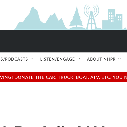
S/PODCASTS
LISTEN/ENGAGE
ABOUT NHPR
NG! DONATE THE CAR, TRUCK, BOAT, ATV, ETC. YOU 