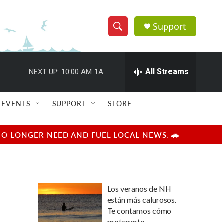
Support
S
S
e
h
a
r
All Streams
NEXT UP:
10:00 AM
1A
o
c
h
w
Q
EVENTS
SUPPORT
STORE
u
S
e
r
e
NO LONGER NEED AND FUEL LOCAL NEWS. 🚗
y
a
r
Los veranos de NH
c
están más calurosos.
Te contamos cómo
h
protegerte.