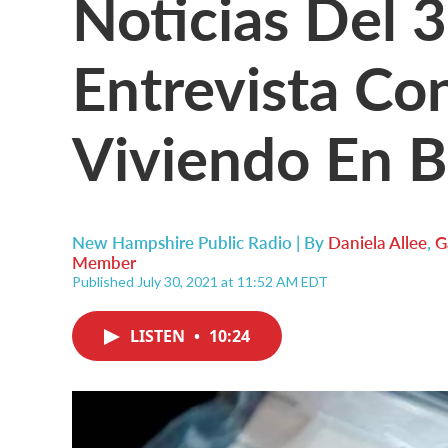
Noticias Del 
Entrevista C
Viviendo En 
New Hampshire Public Radio | By
Daniela Allee
,
G
Member
Published July 30, 2021 at 11:52 AM EDT
LISTEN
•
10:24