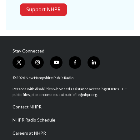
Support NHPR
Stay Connected
t
i
y
f
l
w
n
o
a
i
i
s
u
c
n
© 2026 New Hampshire Public Radio
t
t
t
e
k
t
a
u
b
e
Persons with disabilities who need assistance accessing NHPR's FCC
e
g
b
o
d
public files, please contact us at publicfile@nhpr.org.
r
r
e
o
i
a
k
n
Contact NHPR
m
NHPR Radio Schedule
Careers at NHPR