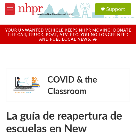
Skip to main content
S
Support
e
M
a
e
r
n
c
u
YOUR UNWANTED VEHICLE KEEPS NHPR MOVING! DONATE
h
THE CAR, TRUCK, BOAT, ATV, ETC. YOU NO LONGER NEED
AND FUEL LOCAL NEWS. 🚗
u
e
r
y
COVID & the
Classroom
La guía de reapertura de
escuelas en New