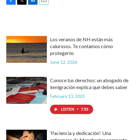
F
T
L
E
a
w
i
m
c
i
n
a
e
t
k
i
b
t
e
l
o
e
d
Los veranos de NH están más
o
r
I
k
n
calurosos. Te contamos cómo
protegerte.
June 12, 2026
Conoce tus derechos: un abogado de
inmigración explica qué debes saber
February 13, 2025
LISTEN
•
7:55
‘Paciencia y dedicación’: Una
enfermera de Manchester comparte