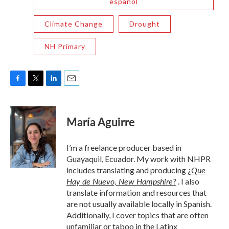
español
Climate Change
Drought
NH Primary
F
T
L
E
a
w
i
m
c
i
n
a
e
t
k
i
María Aguirre
b
t
e
l
o
e
d
o
r
I
I’m a freelance producer based in
k
n
Guayaquil, Ecuador. My work with NHPR
Que
includes translating and producing
¿
Hay de Nuevo, New Hampshire?
. I also
translate information and resources that
are not usually available locally in Spanish.
Additionally, I cover topics that are often
unfamiliar or taboo in the Latinx