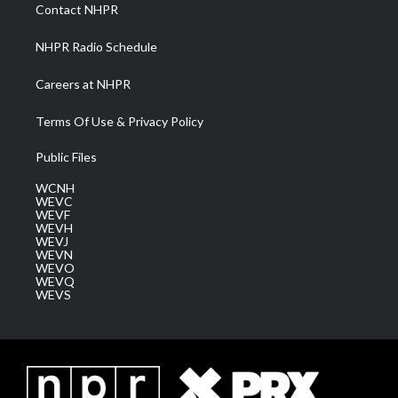
a
k
n
Contact NHPR
m
NHPR Radio Schedule
Careers at NHPR
Terms Of Use & Privacy Policy
Public Files
WCNH
WEVC
WEVF
WEVH
WEVJ
WEVN
WEVO
WEVQ
WEVS