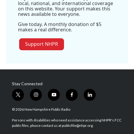
local, national, and international coverage
on this website. Your support makes this
news available to everyone.
Give today. A monthly donation of $5
makes a real difference.
Support NHPR
Stay Connected
t
i
y
f
l
w
n
o
a
i
i
s
u
c
n
© 2026 New Hampshire Public Radio
t
t
t
e
k
t
a
u
b
e
Persons with disabilities who need assistance accessing NHPR's FCC
e
g
b
o
d
public files, please contact us at publicfile@nhpr.org.
r
r
e
o
i