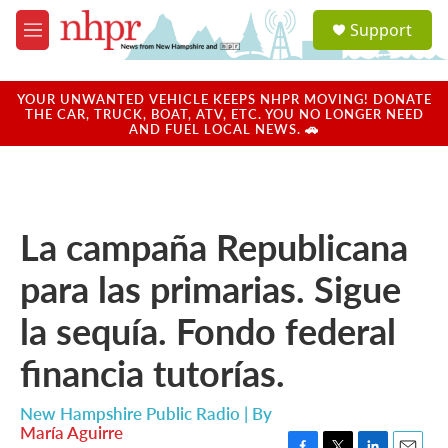
Skip to main content
S
Support
e
M
a
e
r
n
c
u
YOUR UNWANTED VEHICLE KEEPS NHPR MOVING! DONATE
h
THE CAR, TRUCK, BOAT, ATV, ETC. YOU NO LONGER NEED
AND FUEL LOCAL NEWS. 🚗
u
e
r
y
La campaña Republicana
para las primarias. Sigue
la sequía. Fondo federal
financia tutorías.
New Hampshire Public Radio | By
María Aguirre