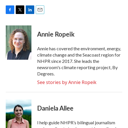
F
T
L
E
a
w
i
m
c
i
n
a
e
t
k
i
Annie Ropeik
b
t
e
l
o
e
d
o
r
I
Annie has covered the environment, energy,
k
n
climate change and the Seacoast region for
NHPR since 2017. She leads the
newsroom's climate reporting project, By
Degrees.
See stories by Annie Ropeik
Daniela Allee
I help guide NHPR’s bilingual journalism