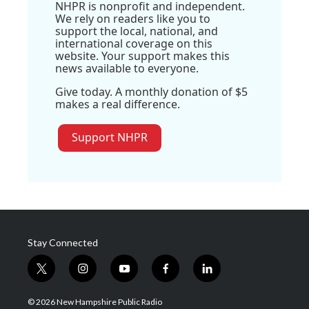
NHPR is nonprofit and independent.
We rely on readers like you to
support the local, national, and
international coverage on this
website. Your support makes this
news available to everyone.
Give today. A monthly donation of $5
makes a real difference.
Support NHPR
Stay Connected
t
i
y
f
l
w
n
o
a
i
i
s
u
c
n
© 2026 New Hampshire Public Radio