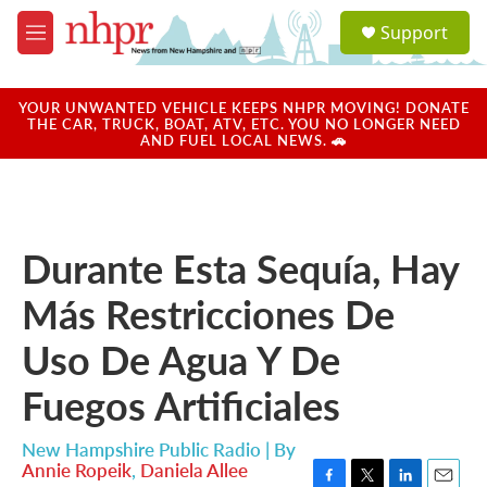
Skip to main content
S
Support
e
M
a
e
r
n
c
u
YOUR UNWANTED VEHICLE KEEPS NHPR MOVING! DONATE
h
THE CAR, TRUCK, BOAT, ATV, ETC. YOU NO LONGER NEED
AND FUEL LOCAL NEWS. 🚗
u
e
r
y
Durante Esta Sequía, Hay
Más Restricciones De
Uso De Agua Y De
Fuegos Artificiales
New Hampshire Public Radio | By
Annie Ropeik
,
Daniela Allee