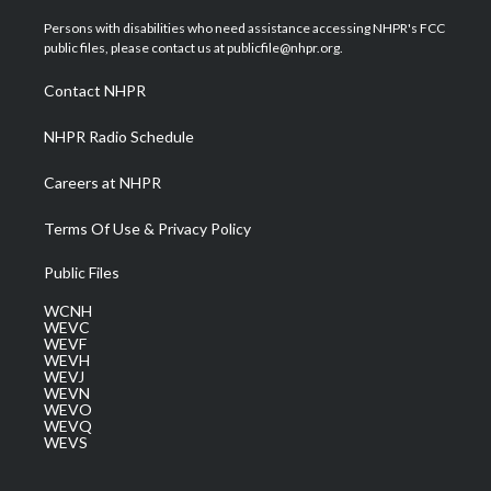
t
t
t
e
k
t
a
u
b
e
Persons with disabilities who need assistance accessing NHPR's FCC
e
g
b
o
d
public files, please contact us at publicfile@nhpr.org.
r
r
e
o
i
a
k
n
Contact NHPR
m
NHPR Radio Schedule
Careers at NHPR
Terms Of Use & Privacy Policy
Public Files
WCNH
WEVC
WEVF
WEVH
WEVJ
WEVN
WEVO
WEVQ
WEVS