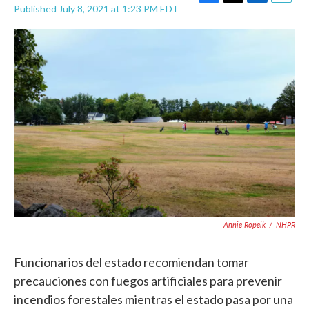
F
T
L
E
Published July 8, 2021 at 1:23 PM EDT
a
w
i
m
c
i
n
a
e
t
k
i
b
t
e
l
o
e
d
o
r
I
k
n
Annie Ropeik
/
NHPR
Funcionarios del estado recomiendan tomar
precauciones con fuegos artificiales para prevenir
incendios forestales mientras el estado pasa por una