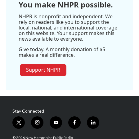
You make NHPR possible.
NHPR is nonprofit and independent. We
rely on readers like you to support the
local, national, and international coverage
on this website. Your support makes this
news available to everyone.
Give today. A monthly donation of $5
makes a real difference.
Support NHPR
Stay Connected
t
i
y
f
l
w
n
o
a
i
i
s
u
c
n
© 2026 New Hampshire Public Radio