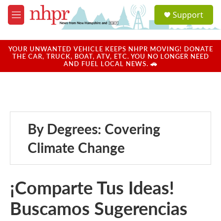
Skip to main content
S
Support
e
M
a
e
r
n
c
u
YOUR UNWANTED VEHICLE KEEPS NHPR MOVING! DONATE
h
THE CAR, TRUCK, BOAT, ATV, ETC. YOU NO LONGER NEED
AND FUEL LOCAL NEWS. 🚗
u
e
r
y
By Degrees: Covering
Climate Change
¡Comparte Tus Ideas!
Buscamos Sugerencias