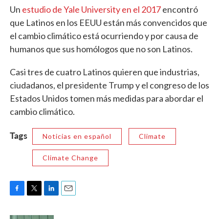
Un
estudio de Yale University en el 2017
encontró
que Latinos en los EEUU están más convencidos que
el cambio climático está ocurriendo y por causa de
humanos que sus homólogos que no son Latinos.
Casi tres de cuatro Latinos quieren que industrias,
ciudadanos, el presidente Trump y el congreso de los
Estados Unidos tomen más medidas para abordar el
cambio climático.
Tags
Noticias en español
Climate
Climate Change
F
T
L
E
a
w
i
m
c
i
n
a