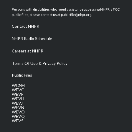
t
t
t
e
k
t
a
u
b
e
Persons with disabilities who need assistance accessing NHPR's FCC
e
g
b
o
d
public files, please contact us at publicfile@nhpr.org.
r
r
e
o
i
a
k
n
Contact NHPR
m
NHPR Radio Schedule
Careers at NHPR
Terms Of Use & Privacy Policy
Public Files
WCNH
WEVC
WEVF
WEVH
WEVJ
WEVN
WEVO
WEVQ
WEVS