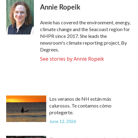
e
t
k
i
Annie Ropeik
b
t
e
l
o
e
d
o
r
I
Annie has covered the environment, energy,
k
n
climate change and the Seacoast region for
NHPR since 2017. She leads the
newsroom's climate reporting project, By
Degrees.
See stories by Annie Ropeik
Los veranos de NH están más
calurosos. Te contamos cómo
protegerte.
June 12, 2026