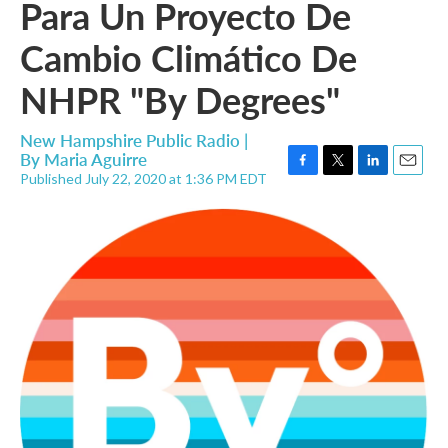
Para Un Proyecto De
Cambio Climático De
NHPR "By Degrees"
New Hampshire Public Radio |
By
Maria Aguirre
Published July 22, 2020 at 1:36 PM EDT
F
T
L
E
a
w
i
m
c
i
n
a
e
t
k
i
b
t
e
l
o
e
d
o
r
I
k
n