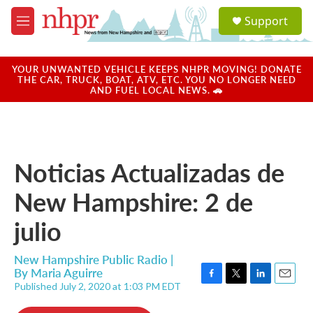
Skip to main content
S
Support
e
M
a
e
r
n
c
u
YOUR UNWANTED VEHICLE KEEPS NHPR MOVING! DONATE
h
THE CAR, TRUCK, BOAT, ATV, ETC. YOU NO LONGER NEED
AND FUEL LOCAL NEWS. 🚗
u
e
r
y
Noticias Actualizadas de
New Hampshire: 2 de
julio
New Hampshire Public Radio |
By
Maria Aguirre
Published July 2, 2020 at 1:03 PM EDT
F
T
L
E
a
w
i
m