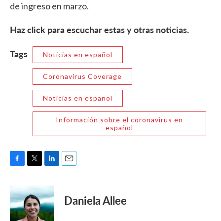
de ingreso en marzo.
Haz click para escuchar estas y otras noticias.
Tags
Noticias en español
Coronavirus Coverage
Noticias en espanol
Información sobre el coronavirus en
español
F
T
L
E
a
w
i
m
c
i
n
a
e
t
k
i
Daniela Allee
b
t
e
l
o
e
d