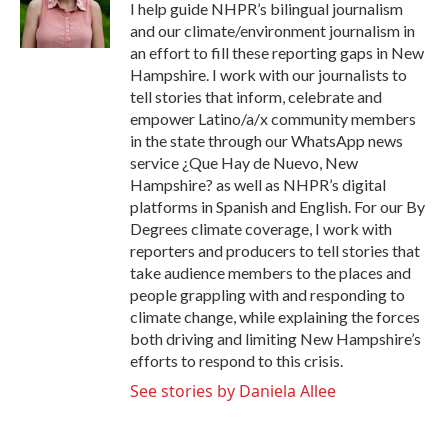
o
r
I
I help guide NHPR’s bilingual journalism
k
n
and our climate/environment journalism in
an effort to fill these reporting gaps in New
Hampshire. I work with our journalists to
tell stories that inform, celebrate and
empower Latino/a/x community members
in the state through our WhatsApp news
service ¿Que Hay de Nuevo, New
Hampshire? as well as NHPR’s digital
platforms in Spanish and English. For our By
Degrees climate coverage, I work with
reporters and producers to tell stories that
take audience members to the places and
people grappling with and responding to
climate change, while explaining the forces
both driving and limiting New Hampshire’s
efforts to respond to this crisis.
See stories by Daniela Allee