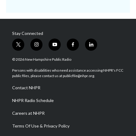
Stay Connected
t
i
y
f
l
w
n
o
a
i
i
s
u
c
n
© 2026 New Hampshire Public Radio
t
t
t
e
k
t
a
u
b
e
Persons with disabilities who need assistance accessing NHPR's FCC
e
g
b
o
d
public files, please contact us at publicfile@nhpr.org.
r
r
e
o
i
a
k
n
Contact NHPR
m
NHPR Radio Schedule
Careers at NHPR
Terms Of Use & Privacy Policy