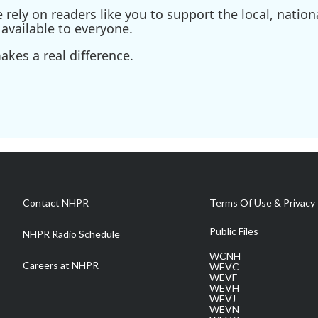
ely on readers like you to support the local, nationa
available to everyone.
kes a real difference.
Contact NHPR
Terms Of Use & Privacy 
Public Files
NHPR Radio Schedule
WCNH
Careers at NHPR
WEVC
WEVF
WEVH
WEVJ
WEVN