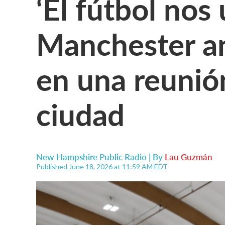
‘El fútbol nos
Manchester a
en una reunió
ciudad
New Hampshire Public Radio | By
Lau Guzmán
Published June 18, 2026 at 11:59 AM EDT