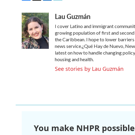
F
T
L
E
a
w
i
m
Lau Guzmán
c
i
n
a
e
t
k
i
I cover Latino and immigrant communit
b
t
e
l
o
e
d
growing population of first and second
o
r
I
the Caribbean. I hope to lower barrier
k
n
news service,¿Qué Hay de Nuevo, New 
latest on how to handle changing polic
housing and health.
See stories by Lau Guzmán
You make NHPR possible