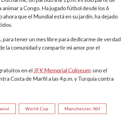
a animar a Congo. Ha jugado fútbol desde los 6
o ahora que el Mundial está en su jardín, ha dejado
tidos.
, para tener un mes libre para dedicarme de verdad
e de la comunidad y compartir mi amor por el
ratuitos en el
JFK Memorial Coliseum
: uno el
tra Costa de Marfil a las 4 p.m. y Turquía contra
panol
World Cup
Manchester, NH