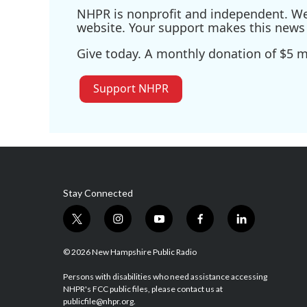
NHPR is nonprofit and independent. We r
website. Your support makes this news 
Give today. A monthly donation of $5 ma
Support NHPR
Stay Connected
t
i
y
f
l
w
n
o
a
i
i
s
u
c
n
© 2026 New Hampshire Public Radio
t
t
t
e
k
t
a
u
b
e
Persons with disabilities who need assistance accessing
NHPR's FCC public files, please contact us at
e
g
b
o
d
publicfile@nhpr.org.
r
r
e
o
i