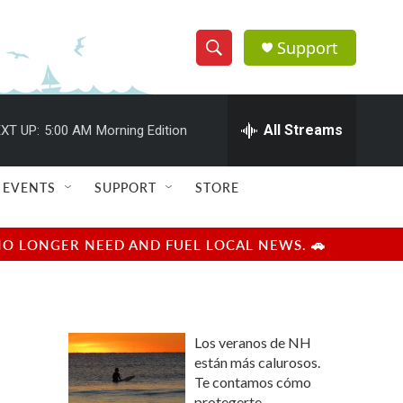
Support
S
S
e
h
a
r
All Streams
XT UP:
5:00 AM
Morning Edition
o
c
h
w
Q
EVENTS
SUPPORT
STORE
u
S
e
r
e
NO LONGER NEED AND FUEL LOCAL NEWS. 🚗
y
a
r
Los veranos de NH
c
están más calurosos.
Te contamos cómo
h
protegerte.