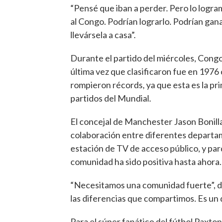
“Pensé que iban a perder. Pero lo logr
al Congo. Podrían lograrlo. Podrían gan
llevársela a casa”.
Durante el partido del miércoles, Congo
última vez que clasificaron fue en 1976
rompieron récords, ya que esta es la pr
partidos del Mundial.
El concejal de Manchester Jason Bonilla
colaboración entre diferentes departamen
estación de TV de acceso público, y parq
comunidad ha sido positiva hasta ahora.
“Necesitamos una comunidad fuerte”, dijo
las diferencias que compartimos. Es un 
Para el súper fanático del fútbol Paxton