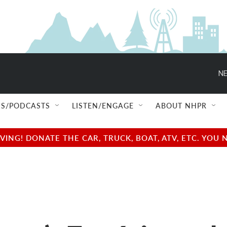
NE
S/PODCASTS
LISTEN/ENGAGE
ABOUT NHPR
NG! DONATE THE CAR, TRUCK, BOAT, ATV, ETC. YOU 