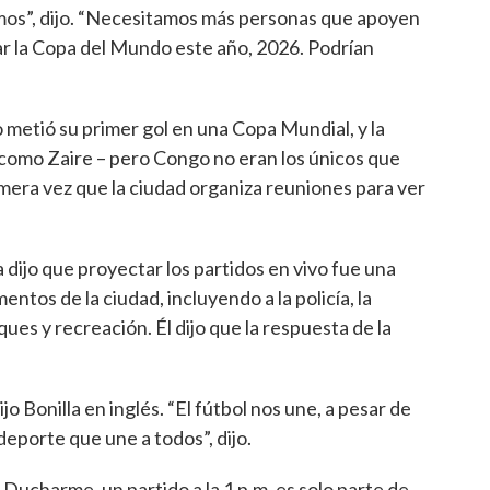
amos”, dijo. “Necesitamos más personas que apoyen
ar la Copa del Mundo este año, 2026. Podrían
 metió su primer gol en una Copa Mundial, y la
 como Zaire – pero Congo no eran los únicos que
imera vez que la ciudad organiza reuniones para ver
 dijo que proyectar los partidos en vivo fue una
tos de la ciudad, incluyendo a la policía, la
ues y recreación. Él dijo que la respuesta de la
 Bonilla en inglés. “El fútbol nos une, a pesar de
deporte que une a todos”, dijo.
 Ducharme, un partido a la 1 p.m. es solo parte de