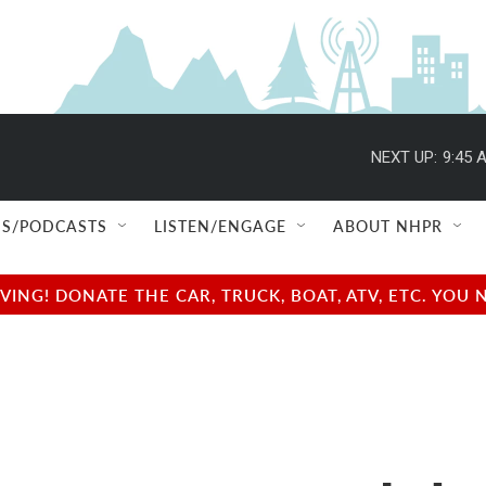
NEXT UP:
9:45 
S/PODCASTS
LISTEN/ENGAGE
ABOUT NHPR
NG! DONATE THE CAR, TRUCK, BOAT, ATV, ETC. YOU 