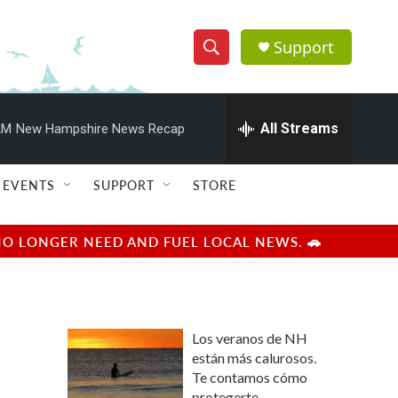
Support
S
S
e
h
a
r
All Streams
AM
New Hampshire News Recap
o
c
h
w
Q
EVENTS
SUPPORT
STORE
u
S
e
r
e
NO LONGER NEED AND FUEL LOCAL NEWS. 🚗
y
a
r
Los veranos de NH
c
están más calurosos.
Te contamos cómo
h
protegerte.