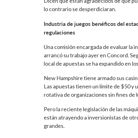
Dicen que están agradecidos de que pue
lo contrario se desperdiciaran.
Industria de juegos benéficos del est
regulaciones
Una comisión encargada de evaluar la i
arrancó su trabajo ayer en Concord. Seg
local de apuestas se ha expandido en lo
New Hampshire tiene armado sus casino
Las apuestas tienen un límite de $50 y u
rotativa de organizaciones sin fines de l
Pero la reciente legislación de las máqu
están atrayendo a inversionistas de ot
grandes.