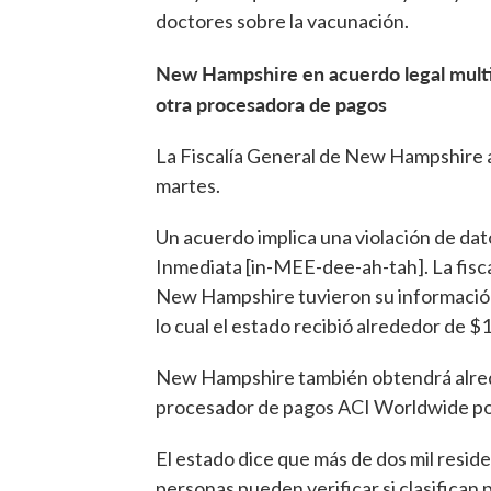
doctores sobre la vacunación.
New Hampshire en acuerdo legal multi
otra procesadora de pagos
La Fiscalía General de New Hampshire a
martes.
Un acuerdo implica una violación de da
Inmediata [in-MEE-dee-ah-tah]. La fisca
New Hampshire tuvieron su información
lo cual el estado recibió alrededor de $1
New Hampshire también obtendrá alrede
procesador de pagos ACI Worldwide por 
El estado dice que más de dos mil resid
personas pueden verificar si clasifican 