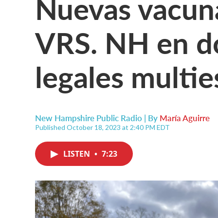
Nuevas vacuna
VRS. NH en d
legales multie
New Hampshire Public Radio | By
María Aguirre
Published October 18, 2023 at 2:40 PM EDT
LISTEN
•
7:23