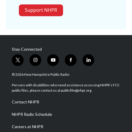
Support NHPR
Stay Connected
t
i
y
f
l
w
n
o
a
i
i
s
u
c
n
© 2026 New Hampshire Public Radio
t
t
t
e
k
t
a
u
b
e
Persons with disabilities who need assistance accessing NHPR's FCC
e
g
b
o
d
public files, please contact us at publicfile@nhpr.org.
r
r
e
o
i
a
k
n
Contact NHPR
m
NHPR Radio Schedule
Careers at NHPR