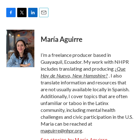
F
T
L
E
a
w
i
m
c
i
n
a
e
t
k
i
María Aguirre
b
t
e
l
o
e
d
o
r
I
I’m a freelance producer based in
k
n
Guayaquil, Ecuador. My work with NHPR
Que
includes translating and producing
¿
Hay de Nuevo, New Hampshire?
. I also
translate information and resources that
are not usually available locally in Spanish.
Additionally, I cover topics that are often
unfamiliar or taboo in the Latinx
community, including mental health
challenges and civic participation in the U.S.
Maria can be reached at
maguirre@nhpr.org
.