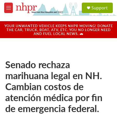
Skip to main content
S
Support
e
M
a
e
r
n
c
u
YOUR UNWANTED VEHICLE KEEPS NHPR MOVING! DONATE
h
THE CAR, TRUCK, BOAT, ATV, ETC. YOU NO LONGER NEED
AND FUEL LOCAL NEWS. 🚗
u
e
r
y
Senado rechaza
marihuana legal en NH.
Cambian costos de
atención médica por fin
de emergencia federal.