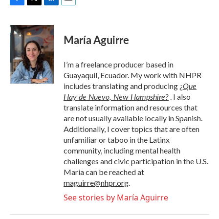
F
T
L
E
a
w
i
m
c
i
n
a
e
t
k
i
María Aguirre
b
t
e
l
o
e
d
o
r
I
I’m a freelance producer based in
k
n
Guayaquil, Ecuador. My work with NHPR
Que
includes translating and producing
¿
Hay de Nuevo, New Hampshire?
. I also
translate information and resources that
are not usually available locally in Spanish.
Additionally, I cover topics that are often
unfamiliar or taboo in the Latinx
community, including mental health
challenges and civic participation in the U.S.
Maria can be reached at
maguirre@nhpr.org
.
See stories by María Aguirre