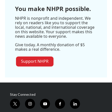
You make NHPR possible.
NHPR is nonprofit and independent. We
rely on readers like you to support the
local, national, and international coverage
on this website. Your support makes this
news available to everyone.
Give today. A monthly donation of $5
makes a real difference.
Support NHPR
Stay Connected
t
i
y
f
l
w
n
o
a
i