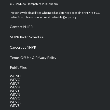
i
s
u
c
n
© 2026 New Hampshire Public Radio
t
t
t
e
k
t
a
u
b
e
Persons with disabilities who need assistance accessing NHPR's FCC
e
g
b
o
d
public files, please contact us at publicfile@nhpr.org.
r
r
e
o
i
a
k
n
Contact NHPR
m
NHPR Radio Schedule
Careers at NHPR
Terms Of Use & Privacy Policy
Public Files
WCNH
WEVC
WEVF
WEVH
WEVJ
WEVN
WEVO
WEVQ
WEVS