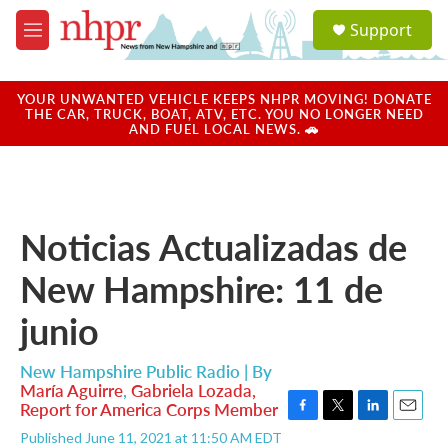
Skip to main content
S
Support
e
M
a
e
r
n
c
u
YOUR UNWANTED VEHICLE KEEPS NHPR MOVING! DONATE
h
THE CAR, TRUCK, BOAT, ATV, ETC. YOU NO LONGER NEED
AND FUEL LOCAL NEWS. 🚗
u
e
r
y
Noticias Actualizadas de
New Hampshire: 11 de
junio
New Hampshire Public Radio | By
María Aguirre
,
Gabriela Lozada,
Report for America Corps Member
F
T
L
E
Published June 11, 2021 at 11:50 AM EDT
a
w
i
m