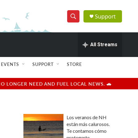
Support
S
S
e
h
a
r
All Streams
o
c
h
w
Q
EVENTS
SUPPORT
STORE
u
S
e
r
e
NO LONGER NEED AND FUEL LOCAL NEWS. 🚗
y
a
r
Los veranos de NH
c
están más calurosos.
Te contamos cómo
h
protegerte.