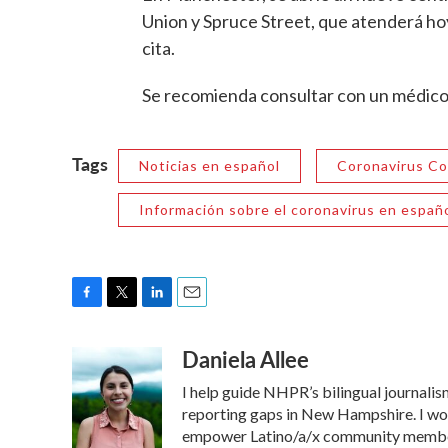
Union y Spruce Street, que atenderá ho
cita.
Se recomienda consultar con un médico, s
Tags
Noticias en español
Coronavirus C
Información sobre el coronavirus en españ
F
T
L
E
a
w
i
m
Daniela Allee
c
i
n
a
e
t
k
i
I help guide NHPR’s bilingual journalism
b
t
e
l
o
e
d
reporting gaps in New Hampshire. I work
o
r
I
empower Latino/a/x community member