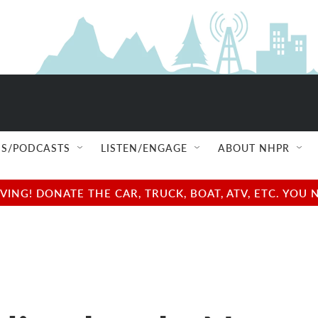
S/PODCASTS
LISTEN/ENGAGE
ABOUT NHPR
NG! DONATE THE CAR, TRUCK, BOAT, ATV, ETC. YOU 