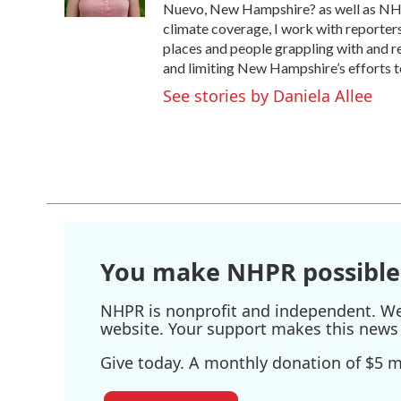
k
n
Nuevo, New Hampshire? as well as NHPR
climate coverage, I work with reporter
places and people grappling with and r
and limiting New Hampshire’s efforts to
See stories by Daniela Allee
You make NHPR possible
NHPR is nonprofit and independent. We r
website. Your support makes this news 
Give today. A monthly donation of $5 ma