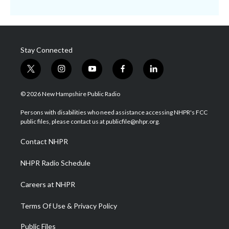
Stay Connected
t
i
y
f
l
w
n
o
a
i
i
s
u
c
n
© 2026 New Hampshire Public Radio
t
t
t
e
k
t
a
u
b
e
Persons with disabilities who need assistance accessing NHPR's FCC
e
g
b
o
d
public files, please contact us at publicfile@nhpr.org.
r
r
e
o
i
a
k
n
Contact NHPR
m
NHPR Radio Schedule
Careers at NHPR
Terms Of Use & Privacy Policy
Public Files