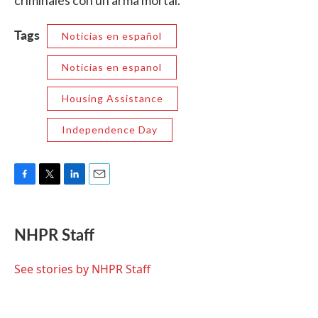
criminales con un arma mortal.
Tags
Noticias en español
Noticias en espanol
Housing Assistance
Independence Day
F
T
L
E
a
w
i
m
c
i
n
a
e
t
k
i
NHPR Staff
b
t
e
l
o
e
d
o
r
I
See stories by NHPR Staff
k
n