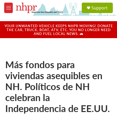
Skip to main content
S
Support
e
M
a
e
r
n
c
u
YOUR UNWANTED VEHICLE KEEPS NHPR MOVING! DONATE
h
THE CAR, TRUCK, BOAT, ATV, ETC. YOU NO LONGER NEED
AND FUEL LOCAL NEWS. 🚗
u
e
r
y
Más fondos para
viviendas asequibles en
NH. Políticos de NH
celebran la
Independencia de EE.UU.