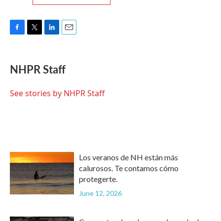
F
T
L
E
a
w
i
m
c
i
n
a
e
t
k
i
NHPR Staff
b
t
e
l
o
e
d
o
r
I
See stories by NHPR Staff
k
n
Los veranos de NH están más
calurosos. Te contamos cómo
protegerte.
June 12, 2026