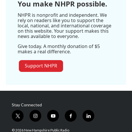
You make NHPR possible.
NHPR is nonprofit and independent. We
rely on readers like you to support the
local, national, and international coverage
on this website. Your support makes this
news available to everyone.
Give today. A monthly donation of $5
makes a real difference.
Support NHPR
Stay Connected
t
i
y
f
l
w
n
o
a
i
i
s
u
c
n
© 2026 New Hampshire Public Radio