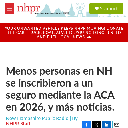
Skip to main content
S
Support
e
M
a
e
r
n
c
u
YOUR UNWANTED VEHICLE KEEPS NHPR MOVING! DONATE
h
THE CAR, TRUCK, BOAT, ATV, ETC. YOU NO LONGER NEED
AND FUEL LOCAL NEWS. 🚗
u
e
r
y
Menos personas en NH
se inscribieron a un
seguro mediante la ACA
en 2026, y más noticias.
New Hampshire Public Radio | By
NHPR Staff