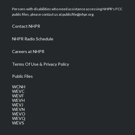
t
t
t
e
k
t
a
u
b
e
Persons with disabilities who need assistance accessing NHPR's FCC
e
g
b
o
d
public files, please contact us at publicfile@nhpr.org.
r
r
e
o
i
a
k
n
Contact NHPR
m
NHPR Radio Schedule
Careers at NHPR
Terms Of Use & Privacy Policy
Public Files
WCNH
WEVC
WEVF
WEVH
WEVJ
WEVN
WEVO
WEVQ
WEVS