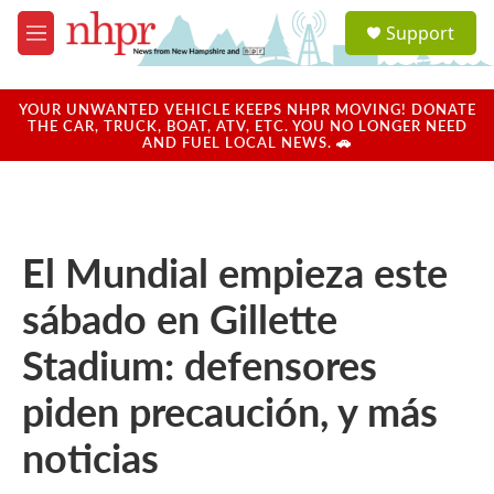
Skip to main content
S
Support
e
M
a
e
r
n
c
u
YOUR UNWANTED VEHICLE KEEPS NHPR MOVING! DONATE
h
THE CAR, TRUCK, BOAT, ATV, ETC. YOU NO LONGER NEED
AND FUEL LOCAL NEWS. 🚗
u
e
r
y
El Mundial empieza este
sábado en Gillette
Stadium: defensores
piden precaución, y más
noticias