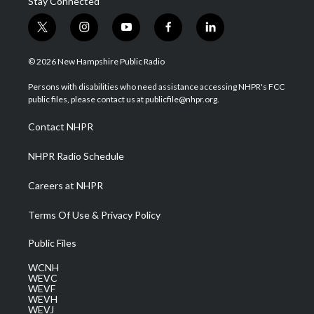
Stay Connected
t
i
y
f
l
w
n
o
a
i
i
s
u
c
n
© 2026 New Hampshire Public Radio
t
t
t
e
k
t
a
u
b
e
Persons with disabilities who need assistance accessing NHPR's FCC
e
g
b
o
d
public files, please contact us at publicfile@nhpr.org.
r
r
e
o
i
a
k
n
Contact NHPR
m
NHPR Radio Schedule
Careers at NHPR
Terms Of Use & Privacy Policy
Public Files
WCNH
WEVC
WEVF
WEVH
WEVJ