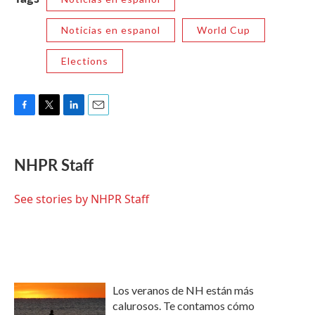
Noticias en espanol
World Cup
Elections
F
T
L
E
a
w
i
m
c
i
n
a
e
t
k
i
NHPR Staff
b
t
e
l
o
e
d
o
r
I
See stories by NHPR Staff
k
n
Los veranos de NH están más
calurosos. Te contamos cómo