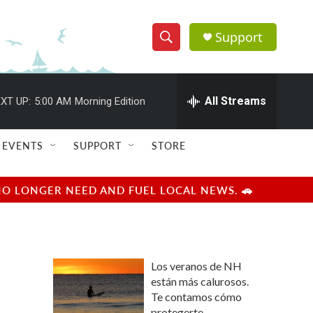
Support
S
S
e
h
a
r
All Streams
XT UP:
5:00 AM
Morning Edition
o
c
h
w
Q
EVENTS
SUPPORT
STORE
u
S
e
r
e
NO LONGER NEED AND FUEL LOCAL NEWS. 🚗
y
a
r
Los veranos de NH
c
están más calurosos.
Te contamos cómo
h
protegerte.