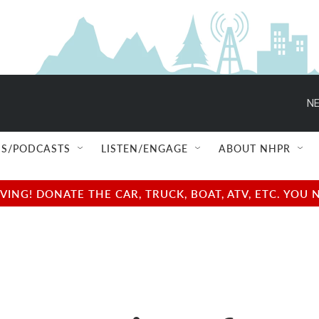
NE
S/PODCASTS
LISTEN/ENGAGE
ABOUT NHPR
NG! DONATE THE CAR, TRUCK, BOAT, ATV, ETC. YOU 