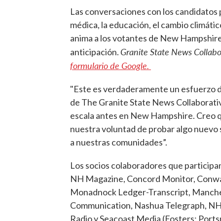
Las conversaciones con los candidatos
médica, la educación, el cambio climático
anima a los votantes de New Hampshire 
Granite State News Collabo
anticipación.
formulario de Google.
"Este es verdaderamente un esfuerzo de
de The Granite State News Collaborative
escala antes en New Hampshire. Creo 
nuestra voluntad de probar algo nuevo si
a nuestras comunidades”.
Los socios colaboradores que participan
NH Magazine, Concord Monitor, Conway 
Monadnock Ledger-Transcript, Manchest
Communication, Nashua Telegraph, NH
Radio y Seacoast Media (Fosters; Ports