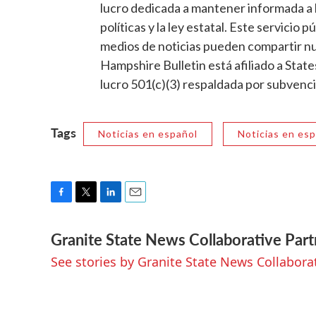
lucro dedicada a mantener informada a l
políticas y la ley estatal. Este servicio 
medios de noticias pueden compartir nue
Hampshire Bulletin está afiliado a Stat
lucro 501(c)(3) respaldada por subvenci
Tags
Noticias en español
Noticias en es
F
T
L
E
a
w
i
m
Granite State News Collaborative Part
c
i
n
a
e
t
k
i
See stories by Granite State News Collabora
b
t
e
l
o
e
d
o
r
I
k
n