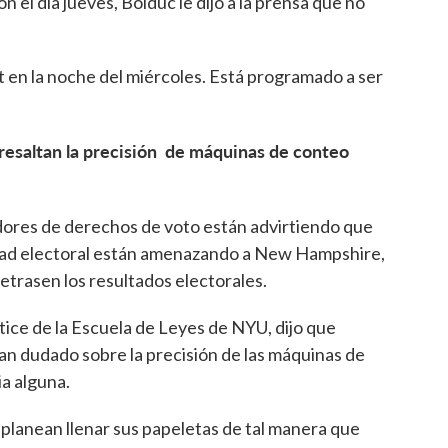
 el día jueves, Bolduc le dijo a la prensa que no
rt en la noche del miércoles. Está programado a ser
 resaltan la precisión de máquinas de conteo
adores de derechos de voto están advirtiendo que
idad electoral están amenazando a New Hampshire,
etrasen los resultados electorales.
ice de la Escuela de Leyes de NYU, dijo que
n dudado sobre la precisión de las máquinas de
ia alguna.
 planean llenar sus papeletas de tal manera que