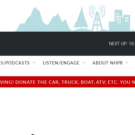
NEXT UP:
10
S/PODCASTS
LISTEN/ENGAGE
ABOUT NHPR
NG! DONATE THE CAR, TRUCK, BOAT, ATV, ETC. YOU 