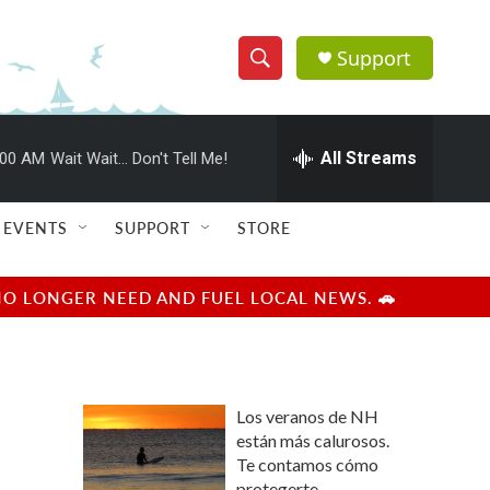
Support
S
S
e
h
a
r
All Streams
:00 AM
Wait Wait... Don't Tell Me!
o
c
h
w
Q
EVENTS
SUPPORT
STORE
u
S
e
r
e
NO LONGER NEED AND FUEL LOCAL NEWS. 🚗
y
a
r
Los veranos de NH
c
están más calurosos.
Te contamos cómo
h
protegerte.