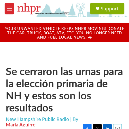
Skip to main content
S
Support
e
M
a
e
r
n
c
u
YOUR UNWANTED VEHICLE KEEPS NHPR MOVING! DONATE
h
THE CAR, TRUCK, BOAT, ATV, ETC. YOU NO LONGER NEED
AND FUEL LOCAL NEWS. 🚗
u
e
r
y
Se cerraron las urnas para
la elección primaria de
NH y estos son los
resultados
New Hampshire Public Radio | By
María Aguirre