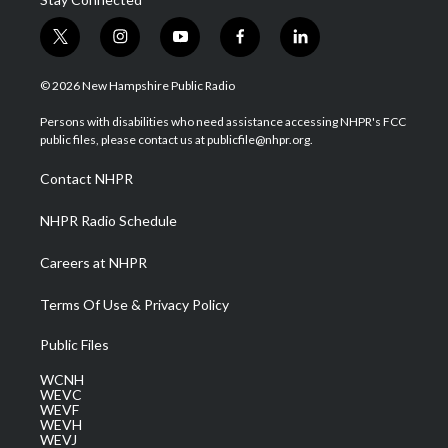
t
i
y
f
l
w
n
o
a
i
i
s
u
c
n
© 2026 New Hampshire Public Radio
t
t
t
e
k
t
a
u
b
e
Persons with disabilities who need assistance accessing NHPR's FCC
e
g
b
o
d
public files, please contact us at publicfile@nhpr.org.
r
r
e
o
i
a
k
n
Contact NHPR
m
NHPR Radio Schedule
Careers at NHPR
Terms Of Use & Privacy Policy
Public Files
WCNH
WEVC
WEVF
WEVH
WEVJ