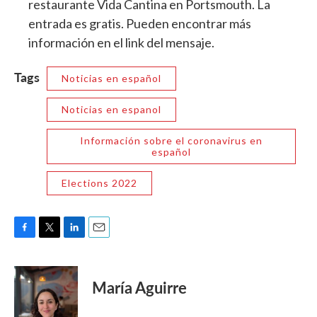
restaurante Vida Cantina en Portsmouth. La
entrada es gratis. Pueden encontrar más
información en el link del mensaje.
Tags
Noticias en español
Noticias en espanol
Información sobre el coronavirus en
español
Elections 2022
F
T
L
E
a
w
i
m
c
i
n
a
e
t
k
i
María Aguirre
b
t
e
l
o
e
d