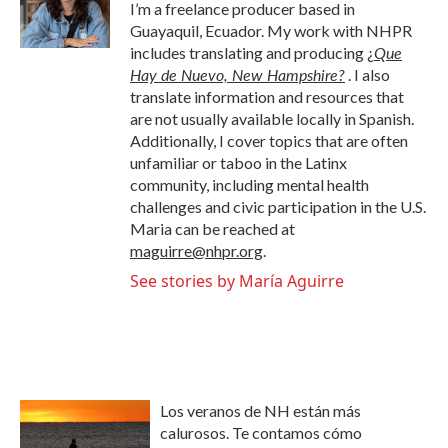
o
r
I
I’m a freelance producer based in
k
n
Guayaquil, Ecuador. My work with NHPR
Que
includes translating and producing
¿
Hay de Nuevo, New Hampshire?
. I also
translate information and resources that
are not usually available locally in Spanish.
Additionally, I cover topics that are often
unfamiliar or taboo in the Latinx
community, including mental health
challenges and civic participation in the U.S.
Maria can be reached at
maguirre@nhpr.org
.
See stories by María Aguirre
Los veranos de NH están más
calurosos. Te contamos cómo