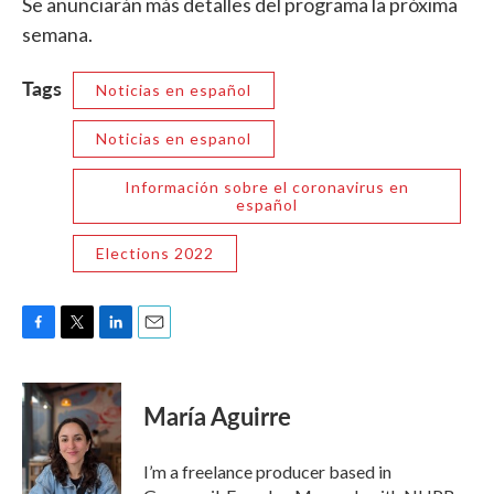
Se anunciarán más detalles del programa la próxima
semana.
Tags
Noticias en español
Noticias en espanol
Información sobre el coronavirus en
español
Elections 2022
F
T
L
E
a
w
i
m
c
i
n
a
e
t
k
i
María Aguirre
b
t
e
l
o
e
d
o
r
I
I’m a freelance producer based in
k
n