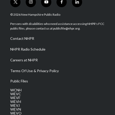
t
i
y
f
l
w
n
o
a
i
i
s
u
c
n
© 2026 New Hampshire Public Radio
t
t
t
e
k
t
a
u
b
e
Persons with disabilities who need assistance accessing NHPR's FCC
e
g
b
o
d
public files, please contact us at publicfile@nhpr.org.
r
r
e
o
i
a
k
n
Contact NHPR
m
NHPR Radio Schedule
Careers at NHPR
Terms Of Use & Privacy Policy
Public Files
WCNH
WEVC
WEVF
WEVH
WEVJ
WEVN
WEVO