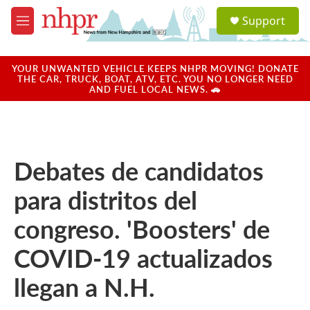
Skip to main content
S
Support
e
M
a
e
r
n
c
u
YOUR UNWANTED VEHICLE KEEPS NHPR MOVING! DONATE
h
THE CAR, TRUCK, BOAT, ATV, ETC. YOU NO LONGER NEED
AND FUEL LOCAL NEWS. 🚗
u
e
r
y
Debates de candidatos
para distritos del
congreso. 'Boosters' de
COVID-19 actualizados
llegan a N.H.