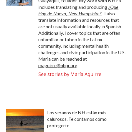
Guayaquil, Ecuador. My work with NHPR
Que
includes translating and producing
¿
Hay de Nuevo, New Hampshire?
. I also
translate information and resources that
are not usually available locally in Spanish.
Additionally, I cover topics that are often
unfamiliar or taboo in the Latinx
community, including mental health
challenges and civic participation in the U.S.
Maria can be reached at
maguirre@nhpr.org
.
See stories by María Aguirre
Los veranos de NH están más
calurosos. Te contamos cómo
protegerte.