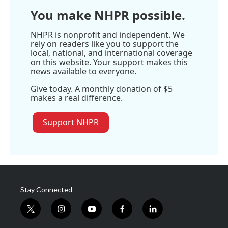
You make NHPR possible.
NHPR is nonprofit and independent. We
rely on readers like you to support the
local, national, and international coverage
on this website. Your support makes this
news available to everyone.
Give today. A monthly donation of $5
makes a real difference.
Support NHPR
Stay Connected
t
i
y
f
l
w
n
o
a
i