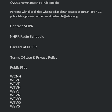
i
s
u
c
n
© 2026 New Hampshire Public Radio
t
t
t
e
k
t
a
u
b
e
Persons with disabilities who need assistance accessing NHPR's FCC
e
g
b
o
d
public files, please contact us at publicfile@nhpr.org.
r
r
e
o
i
a
k
n
Contact NHPR
m
NHPR Radio Schedule
Careers at NHPR
Terms Of Use & Privacy Policy
Public Files
WCNH
WEVC
WEVF
WEVH
WEVJ
WEVN
WEVO
WEVQ
WEVS