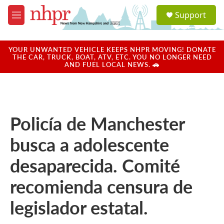
Skip to main content
S
Support
e
M
a
e
r
n
c
u
YOUR UNWANTED VEHICLE KEEPS NHPR MOVING! DONATE
h
THE CAR, TRUCK, BOAT, ATV, ETC. YOU NO LONGER NEED
AND FUEL LOCAL NEWS. 🚗
u
e
r
y
Policía de Manchester
busca a adolescente
desaparecida. Comité
recomienda censura de
legislador estatal.