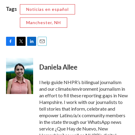
Tags
Noticias en español
Manchester, NH
F
T
L
E
a
w
i
m
c
i
n
a
e
t
k
i
Daniela Allee
b
t
e
l
o
e
d
o
r
I
I help guide NHPR’s bilingual journalism
k
n
and our climate/environment journalism in
an effort to fill these reporting gaps in New
Hampshire. I work with our journalists to
tell stories that inform, celebrate and
empower Latino/a/x community members
in the state through our WhatsApp news
service ¿Que Hay de Nuevo, New