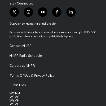
Stay Connected
t
i
y
f
l
w
n
o
a
i
i
s
u
c
n
© 2026 New Hampshire Public Radio
t
t
t
e
k
t
a
u
b
e
Persons with disabilities who need assistance accessing NHPR's FCC
e
g
b
o
d
public files, please contact us at publicfile@nhpr.org.
r
r
e
o
i
a
k
n
Contact NHPR
m
NHPR Radio Schedule
Careers at NHPR
Terms Of Use & Privacy Policy
Public Files
WCNH
WEVC
WEVF
WEVH