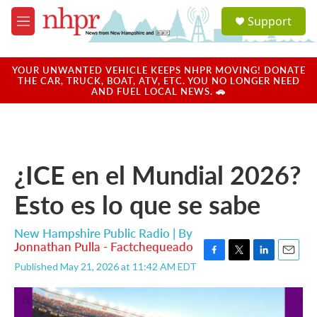
Skip to main content
S
Support
e
M
a
e
r
n
c
u
YOUR UNWANTED VEHICLE KEEPS NHPR MOVING! DONATE
h
THE CAR, TRUCK, BOAT, ATV, ETC. YOU NO LONGER NEED
AND FUEL LOCAL NEWS. 🚗
u
e
r
y
¿ICE en el Mundial 2026?
Esto es lo que se sabe
New Hampshire Public Radio | By
Jonnathan Pulla - Factchequeado
F
T
L
E
Published May 21, 2026 at 11:42 AM EDT
a
w
i
m
c
i
n
a
e
t
k
i