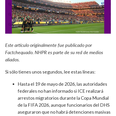
b
t
e
l
o
e
d
o
r
I
k
n
Este artículo originalmente fue publicado por
Factchequado. NHPR es parte de su red de medios
aliados.
Si sólo tienes unos segundos, lee estas líneas:
Hasta el 19 de mayo de 2026, las autoridades
federales no han informado si ICE realizará
arrestos migratorios durante la Copa Mundial
de la FIFA 2026, aunque funcionarios del DHS
aseguraron que no habrá detenciones masivas