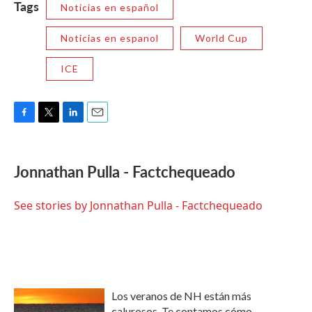
Tags
Noticias en español
Noticias en espanol
World Cup
ICE
F
T
L
E
a
w
i
m
c
i
n
a
e
t
k
i
Jonnathan Pulla - Factchequeado
b
t
e
l
o
e
d
o
r
I
See stories by Jonnathan Pulla - Factchequeado
k
n
Los veranos de NH están más
calurosos. Te contamos cómo