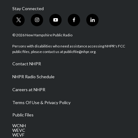
Stay Connected
t
i
y
f
l
w
n
o
a
i
i
s
u
c
n
© 2026 New Hampshire Public Radio
t
t
t
e
k
t
a
u
b
e
Persons with disabilities who need assistance accessing NHPR's FCC
e
g
b
o
d
public files, please contact us at publicfile@nhpr.org.
r
r
e
o
i
a
k
n
Contact NHPR
m
NHPR Radio Schedule
Careers at NHPR
Terms Of Use & Privacy Policy
Public Files
WCNH
WEVC
WEVF