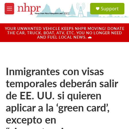
Skip to main content
S
Support
e
M
a
e
r
n
c
u
YOUR UNWANTED VEHICLE KEEPS NHPR MOVING! DONATE
h
THE CAR, TRUCK, BOAT, ATV, ETC. YOU NO LONGER NEED
AND FUEL LOCAL NEWS. 🚗
u
e
r
y
Inmigrantes con visas
temporales deberán salir
de EE. UU. si quieren
aplicar a la ‘green card’,
excepto en