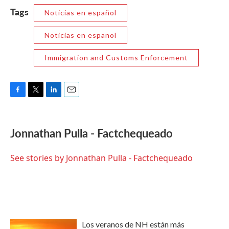
Tags
Noticias en español
Noticias en espanol
Immigration and Customs Enforcement
F
T
L
E
a
w
i
m
c
i
n
a
e
t
k
i
Jonnathan Pulla - Factchequeado
b
t
e
l
o
e
d
o
r
I
See stories by Jonnathan Pulla - Factchequeado
k
n
Los veranos de NH están más